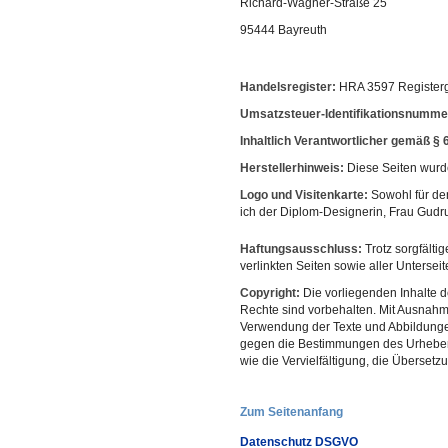
Richard-Wagner-Straße 25
95444 Bayreuth
Handelsregister:
HRA 3597 Registerg
Umsatzsteuer-Identifikationsnumme
Inhaltlich Verantwortlicher gemäß §
Herstellerhinweis:
Diese Seiten wur
Logo und Visitenkarte:
Sowohl für de
ich der Diplom-Designerin, Frau Gudr
Haftungsausschluss:
Trotz sorgfältig
verlinkten Seiten sowie aller Unterseit
Copyright:
Die vorliegenden Inhalte d
Rechte sind vorbehalten. Mit Ausnah
Verwendung der Texte und Abbildungen
gegen die Bestimmungen des Urheberrec
wie die Vervielfältigung, die Überset
Zum Seitenanfang
Datenschutz DSGVO