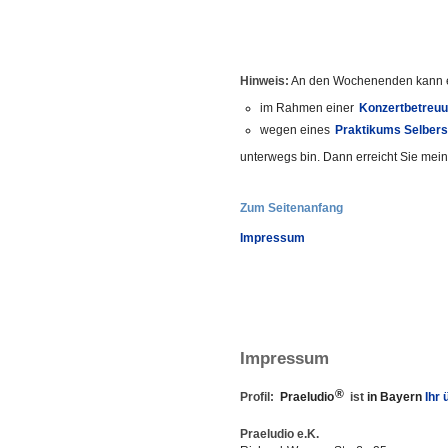
Hinweis:
An den Wochenenden kann es
im Rahmen einer
Konzertbetreu
wegen eines
Praktikums Selber
unterwegs bin. Dann erreicht Sie mei
Zum Seitenanfang
Impressum
Impressum
®
Profil:
Praeludio
ist
in Bayern
Ihr
Praeludio e.K.